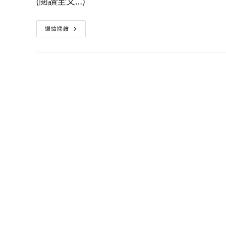
(閱讀全文…)
結
繼續閱讀
婚
流
程
企
劃
書
|
結
婚
計
畫
實
用
手
冊
篇