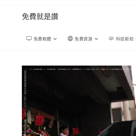
跳
轉
免費就是讚
至
內
容
免費軟體
免費資源
科技新知