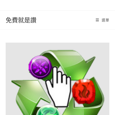
跳
轉
至
免費就是讚
選單
內
容