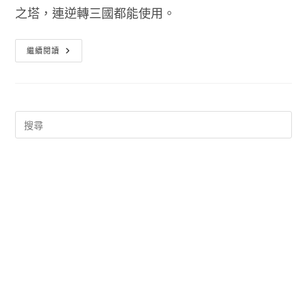
之塔，連逆轉三國都能使用。
神
繼續閱讀
魔
之
塔
自
動
轉
珠
Android
手
機
版
下
載