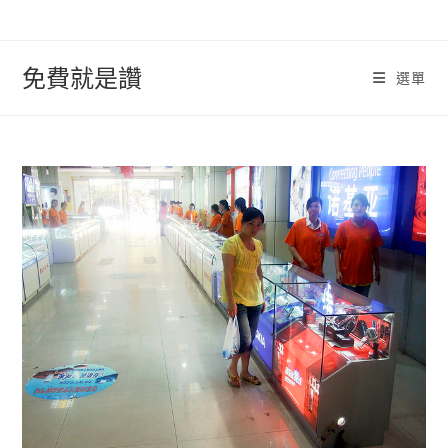
跳
轉
至
免費就是讚
選單
內
容