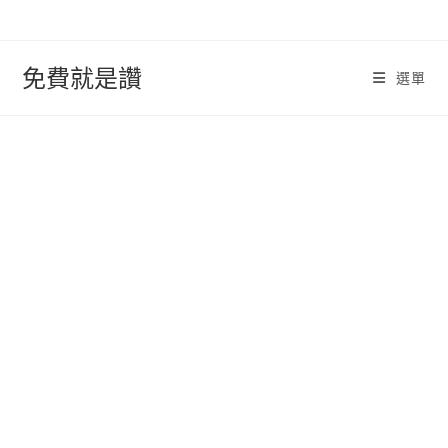
跳
轉
至
免費就是讚
選單
內
容