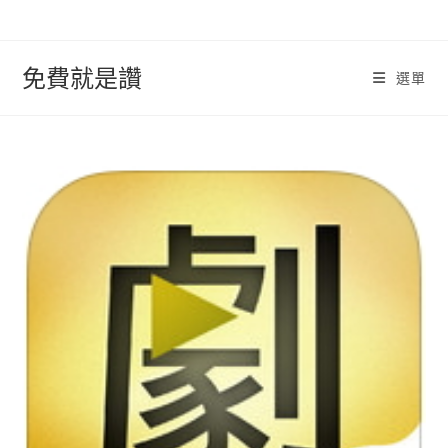
跳
轉
至
免費就是讚
選單
內
容