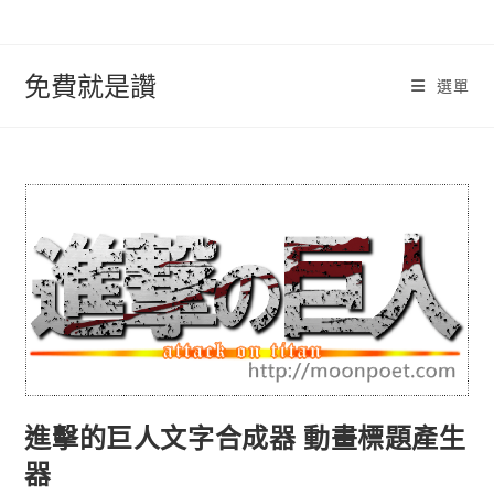
跳
轉
至
免費就是讚
選單
內
容
進擊的巨人文字合成器 動畫標題產生
器