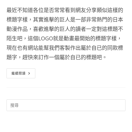
最近不知道各位是否常常看到網友分享類似這樣的
標題字樣，其實進擊的巨人是一部非常熱門的日本
動漫作品，喜歡進擊的巨人的讀者一定對這標題不
陌生吧，這個LOGO就是動畫最開始的標題字樣，
現在也有網站能幫我們客製作出屬於自已的同款標
題字，趕快來訂作一個屬於自已的標題吧。
進
繼續閱讀
擊
的
巨
人
文
字
合
成
器
動
畫
標
題
產