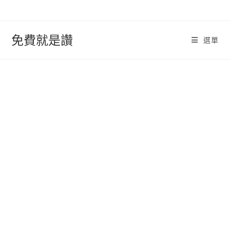
跳
轉
至
免費就是讚
選單
內
容