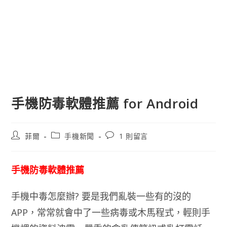
手機防毒軟體推薦 for Android
文
文
文
菲爾
手機新聞
1 則留言
章
章
章
作
類
評
者:
別:
論：
手機防毒軟體推薦
手機中毒怎麼辦? 要是我們亂裝一些有的沒的
APP，常常就會中了一些病毒或木馬程式，輕則手