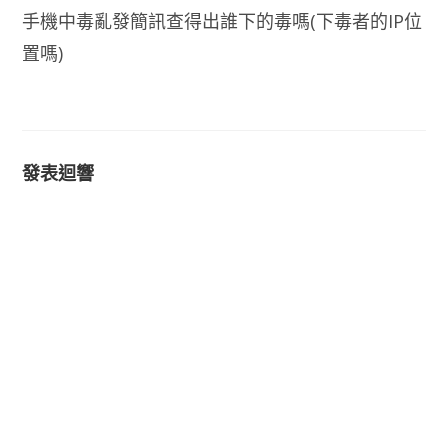
手機中毒亂發簡訊查得出誰下的毒嗎(下毒者的IP位
置嗎)
發表迴響