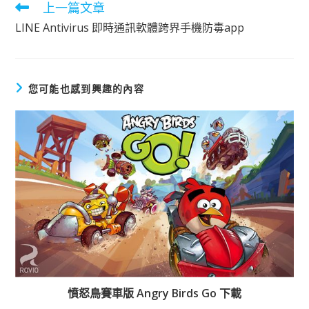
上一篇文章
閱
讀
LINE Antivirus 即時通訊軟體跨界手機防毒app
更
多
文
章
您可能也感到興趣的內容
憤怒鳥賽車版 Angry Birds Go 下載