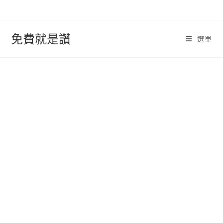
跳
轉
至
免費就是讚
選單
內
容