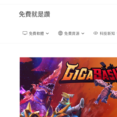
跳
轉
免費就是讚
至
內
容
免費軟體
免費資源
科技新知