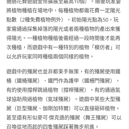
通過花費遊戲金幣擴展至最高10個）。隨後玩家要
將植物種植在場地中，每種植物都需花費一定陽光
點數（2種免費植物例外），初始陽光點為50，玩
家需通過採集掉落的陽光或者兩種植物的產出來獲
得陽光。一種植物種植後需經過一段時間後才能再
次種植，而遊戲中有一種特別的植物「模仿者」可
以允許玩家同時種植兩個同樣的植物。
遊戲中的殭屍也並非都束手無策，有的殭屍使用鐵
桶（鐵桶殭屍）、鐵門作為護甲（鐵柵門殭屍），
有的使用撐桿跳過植物（撐桿殭屍），有的通過氣
球協助飛過植物（氣球殭屍）。遊戲中某些大型殭
屍（巨型殭屍、伽剛加特爾）可以直接砸碎植物。
甚至還有形似麥可·傑克遜的殭屍（舞王殭屍）可以
召喚從地而起的四隻殭屍踩著舞步前進。