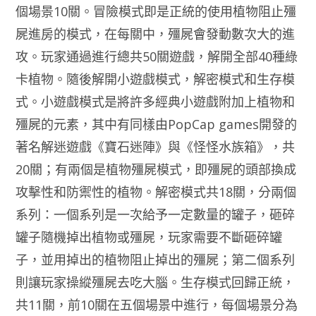
個場景10關。冒險模式即是正統的使用植物阻止殭
屍進房的模式，在每關中，殭屍會發動數次大的進
攻。玩家通過進行總共50關遊戲，解開全部40種綠
卡植物。隨後解開小遊戲模式，解密模式和生存模
式。小遊戲模式是將許多經典小遊戲附加上植物和
殭屍的元素，其中有同樣由PopCap games開發的
著名解迷遊戲《寶石迷陣》與《怪怪水族箱》，共
20關；有兩個是植物殭屍模式，即殭屍的頭部換成
攻擊性和防禦性的植物。解密模式共18關，分兩個
系列：一個系列是一次給予一定數量的罐子，砸碎
罐子隨機掉出植物或殭屍，玩家需要不斷砸碎罐
子，並用掉出的植物阻止掉出的殭屍；第二個系列
則讓玩家操縱殭屍去吃大腦。生存模式回歸正統，
共11關，前10關在五個場景中進行，每個場景分為