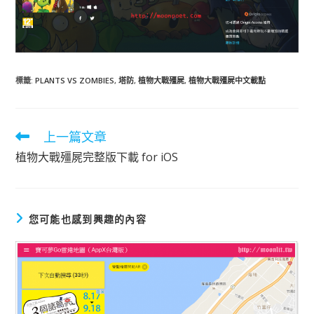
標籤
:
PLANTS VS ZOMBIES
,
塔防
,
植物大戰殭屍
,
植物大戰殭屍中文載點
上一篇文章
閱
讀
植物大戰殭屍完整版下載 for iOS
更
多
文
章
您可能也感到興趣的內容