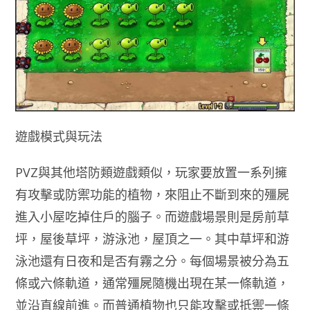
遊戲模式與玩法
PVZ與其他塔防類遊戲類似，玩家要放置一系列擁
有攻擊或防禦功能的植物，來阻止不斷到來的殭屍
進入小屋吃掉住戶的腦子。而遊戲場景則是房前草
坪，屋後草坪，游泳池，屋頂之一。其中草坪和游
泳池還有日夜和是否有霧之分。每個場景被分為五
條或六條軌道，通常殭屍隨機出現在某一條軌道，
並沿直線前進。而普通植物也只能攻擊或抵禦一條