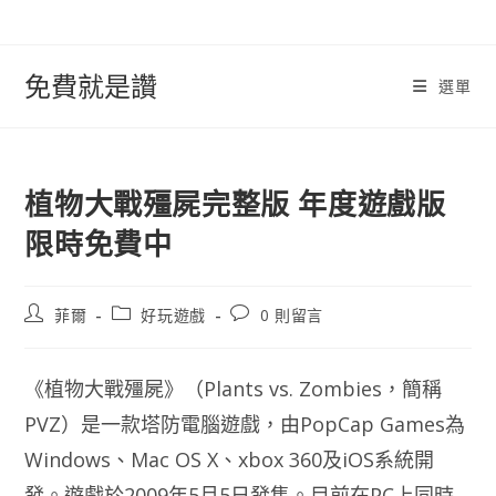
跳
轉
至
免費就是讚
選單
內
容
植物大戰殭屍完整版 年度遊戲版
限時免費中
文
文
文
菲爾
好玩遊戲
0 則留言
章
章
章
作
類
評
者:
別:
論：
《植物大戰殭屍》（Plants vs. Zombies，簡稱
PVZ）是一款塔防電腦遊戲，由PopCap Games為
Windows、Mac OS X、xbox 360及iOS系統開
發。遊戲於2009年5月5日發售。目前在PC上同時