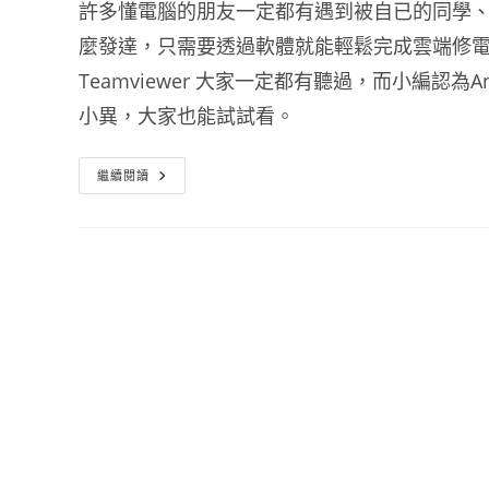
許多懂電腦的朋友一定都有遇到被自已的同學
麼發達，只需要透過軟體就能輕鬆完成雲端修
Teamviewer 大家一定都有聽過，而小編認
小異，大家也能試試看。
Anydesk
繼續閱讀
遠
端
桌
面
遙
控
軟
體
在
雲
端
也
能
當
工
具
人