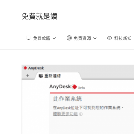
跳
轉
免費就是讚
至
內
容
免費軟體
免費資源
科技新知