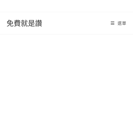
跳
轉
至
免費就是讚
選單
內
容