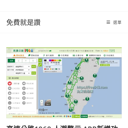
跳
轉
至
免費就是讚
選單
內
容