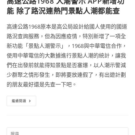
高速公路1968 人潮警示 APP新增功
能 除了路況連熱門景點人潮都能查
高速公路1968原本是高公局設計給國人使用的國道
路況查詢服務，但為因應疫情，特別新增了一項全
新功能「景點人潮警示」，1968與中華電信合作，
使用中華電信的大數據進行景點人潮的統計，讓我
們在出發前就能得知景點是否塞爆，以人潮示警減
少群聚之情形發生，即將要放連假了，有出遊計劃
的朋友最好還是先查一下吧。
高
繼續閱讀
速
公
路
1968
人
潮
警
示