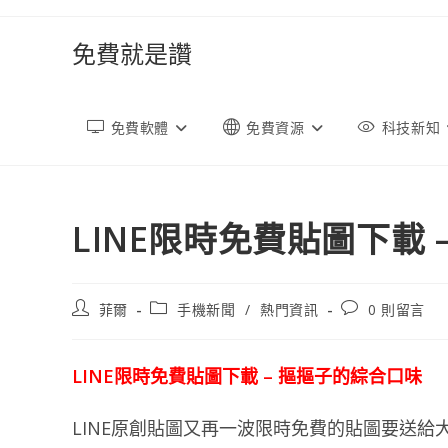
跳
轉
免費就是讚
至
內
容
免費軟體
免費資源
科技新知
LINE限時免費貼圖下載
文
文
文
菲爾
手機新聞
/
熱門資訊
0 則留言
章
章
章
作
類
評
者:
別:
論：
LINE限時免費貼圖下載 – 摳摳子的綜合口味
LINE原創貼圖又再一波限時免費的貼圖要送