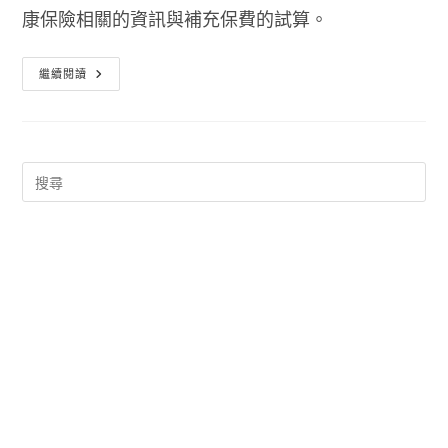
康保險相關的資訊與補充保費的試算。
二
繼續閱讀
代
健
保
費
計
算
方
式
2013
全
民
健
保
行
動
快
易
通
App