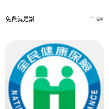
跳
轉
至
免費就是讚
選單
內
容