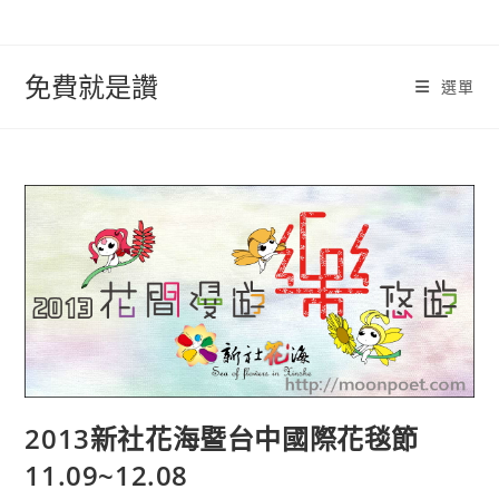
跳
轉
至
免費就是讚
選單
內
容
2013新社花海暨台中國際花毯節
11.09~12.08