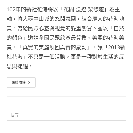
102年的新社花海將以「花間 漫遊 樂悠遊」為主
軸，將大臺中山城的悠閒氛圍，結合廣大的花海地
景，帶給民眾心靈與視覺的雙重饗宴。並以「自然
的顏色」邀請全國民眾欣賞最質樸、美麗的花海美
景，「真實的美麗喚回真實的感動」，讓「2013新
社花海」不只是一個活動，更是一種對於生活的反
思與提醒。
2013
繼續閱讀
新
社
花
海
暨
台
中
國
際
花
毯
節