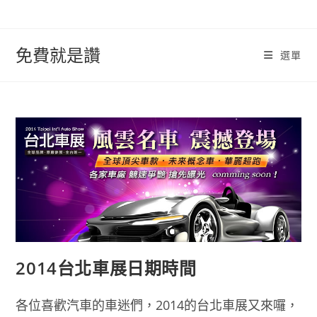
跳
轉
至
免費就是讚
選單
內
容
2014台北車展日期時間
各位喜歡汽車的車迷們，2014的台北車展又來囉，