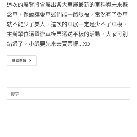
這次的展覽將會展出各大車展最新的車種與未來概
念車，保證讓愛車迷們能一飽眼福，當然有了香車
就不能少了美人，這次的車展一定是少不了車模，
主辦單位還舉辦車模票選送平板的活動，大家可別
錯過了，小編要先來去買票囉...XD
2014
繼續閱讀
台
北
車
展
日
期
時
間