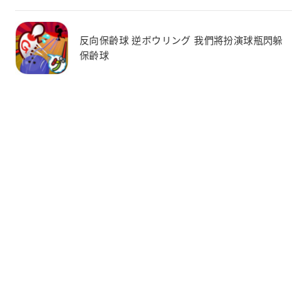
反向保齡球 逆ボウリング 我們將扮演球瓶閃躲
保齡球