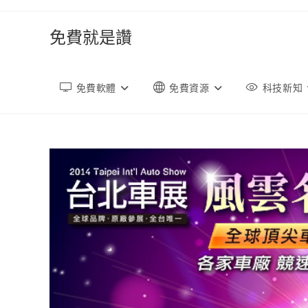
跳
轉
免費就是讚
至
內
容
免費軟體
免費資源
科技新知