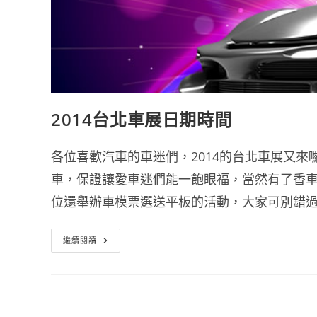
2014台北車展日期時間
各位喜歡汽車的車迷們，2014的台北車展又
車，保證讓愛車迷們能一飽眼福，當然有了香
位還舉辦車模票選送平板的活動，大家可別錯過了
2014
繼續閱讀
台
北
車
展
日
期
時