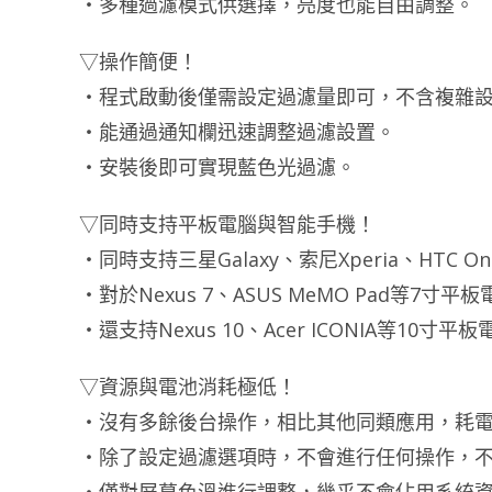
・多種過濾模式供選擇，亮度也能自由調整。
▽操作簡便！
・程式啟動後僅需設定過濾量即可，不含複雜
・能通過通知欄迅速調整過濾設置。
・安裝後即可實現藍色光過濾。
▽同時支持平板電腦與智能手機！
・同時支持三星Galaxy、索尼Xperia、HTC 
・對於Nexus 7、ASUS MeMO Pad等7
・還支持Nexus 10、Acer ICONIA等10寸平
▽資源與電池消耗極低！
・沒有多餘後台操作，相比其他同類應用，耗
・除了設定過濾選項時，不會進行任何操作，