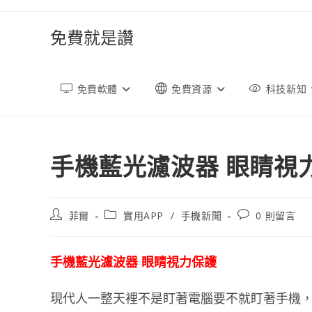
跳
轉
免費就是讚
至
內
容
免費軟體
免費資源
科技新知
手機藍光濾波器 眼睛視
文
文
文
菲爾
實用APP
/
手機新聞
0 則留言
章
章
章
作
類
評
者:
別:
論：
手機藍光濾波器 眼睛視力保護
現代人一整天裡不是盯著電腦要不就盯著手機