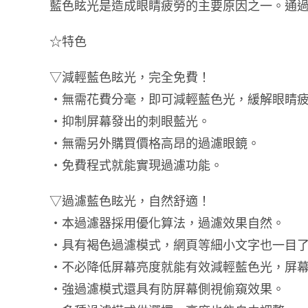
藍色眩光是造成眼睛疲勞的主要原因之一。通
☆特色
▽減輕藍色眩光，完全免費！
・無需花費分毫，即可減輕藍色光，緩解眼睛
・抑制屏幕發出的刺眼藍光。
・無需另外購買價格高昂的過濾眼鏡。
・免費程式就能實現過濾功能。
▽過濾藍色眩光，自然舒適！
・本過濾器採用優化算法，過濾效果自然。
・具有褐色過濾模式，網頁等細小文字也一目
・不必降低屏幕亮度就能有效減輕藍色光，屏
・強過濾模式還具有防屏幕側視偷窺效果。