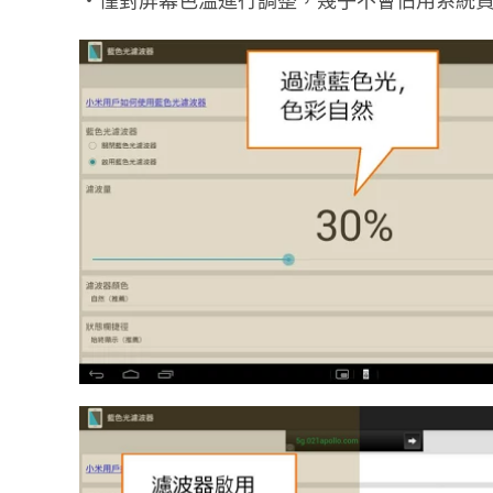
・僅對屏幕色溫進行調整，幾乎不會佔用系統