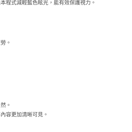
過本程式減輕藍色眩光，能有效保護視力。
疲勞。
了然。
幕內容更加清晰可見。