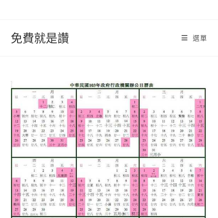
跳
轉
至
免費就是讚
選單
內
容