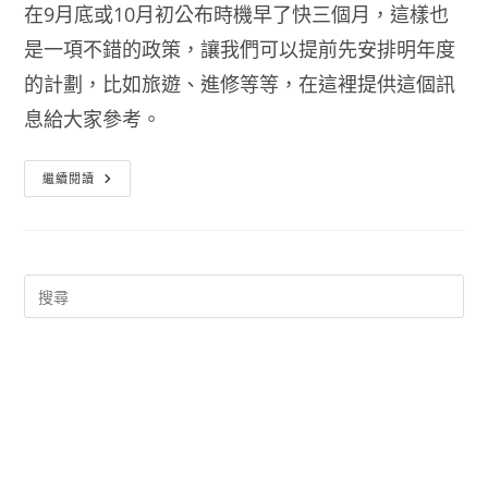
在9月底或10月初公布時機早了快三個月，這樣也
是一項不錯的政策，讓我們可以提前先安排明年度
的計劃，比如旅遊、進修等等，在這裡提供這個訊
息給大家參考。
2014
繼續閱讀
行
事
曆-
人
事
行
政
局
103
年
行
事
曆