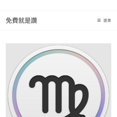
跳
轉
至
免費就是讚
選單
內
容