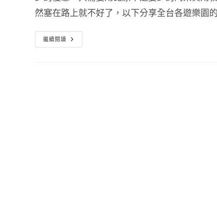
然塞在路上就不好了，以下分享全台各遊樂園
2018
繼續閱讀
兒
童
節
遊
樂
園
優
惠