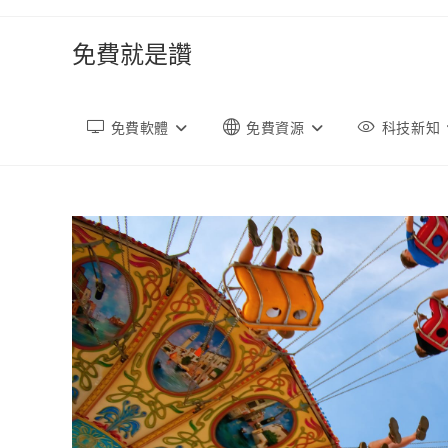
跳
轉
免費就是讚
至
內
容
免費軟體
免費資源
科技新知