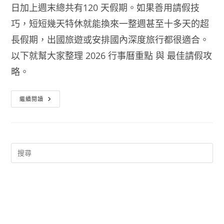
日加上週末總共有120 天假期。如果善用請假技
巧，短短幾天特休就能換來一整週甚至十多天的超
長假期，出國旅遊或安排國內深度旅行都很適合。
以下就幫大家整理 2026 行事曆重點 與 最佳請假攻
略。
【2026
繼續閱讀
行
事
曆
之
台
灣
連
假
全
攻
略】
國
定
假
日
一
覽