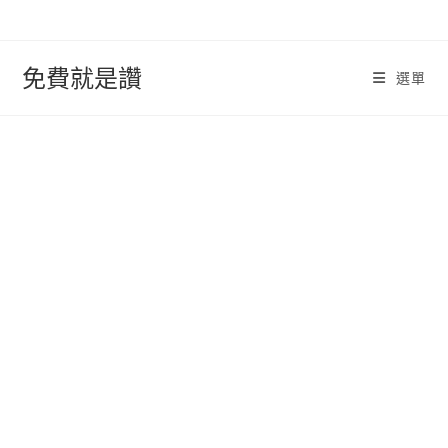
跳
轉
至
免費就是讚
選單
內
容