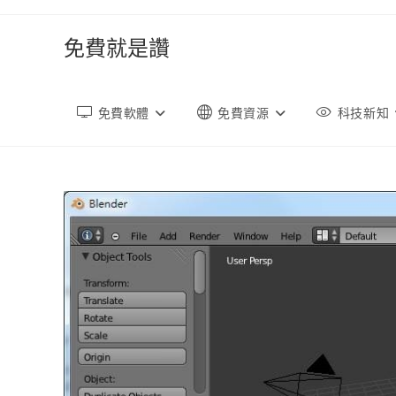
跳
轉
免費就是讚
至
內
容
免費軟體
免費資源
科技新知