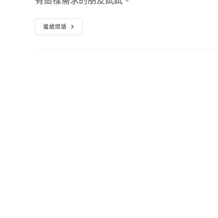
有這樣需求的朋友試試。
免
繼續閱讀
費
3D
繪
圖
軟
體
下
載
Blender
免
安
裝
版