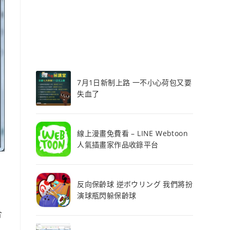
7月1日新制上路 一不小心荷包又要
失血了
線上漫畫免費看 – LINE Webtoon
人氣插畫家作品收錄平台
反向保齡球 逆ボウリング 我們將扮
演球瓶閃躲保齡球
合