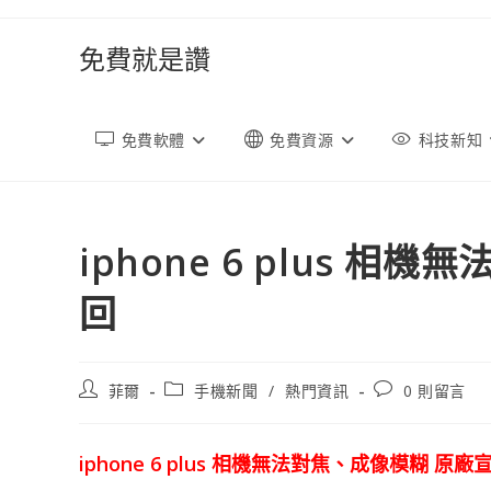
跳
轉
免費就是讚
至
內
容
免費軟體
免費資源
科技新知
iphone 6 plus 
回
文
文
文
菲爾
手機新聞
/
熱門資訊
0 則留言
章
章
章
作
類
評
者:
別:
論：
iphone 6 plus 相機無法對焦、成像模糊 原