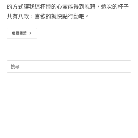
的方式讓我這杯控的心靈能得到慰藉，這次的杯子
共有八款，喜歡的就快點行動吧。
7-
繼續閱讀
11
憤
怒
鳥
馬
克
杯
開
箱