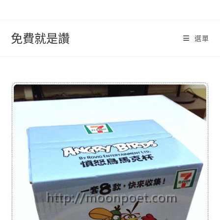
跳
轉
至
免費就是讚
選單
內
容