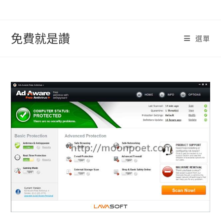
跳
轉
至
免費就是讚
選單
內
容