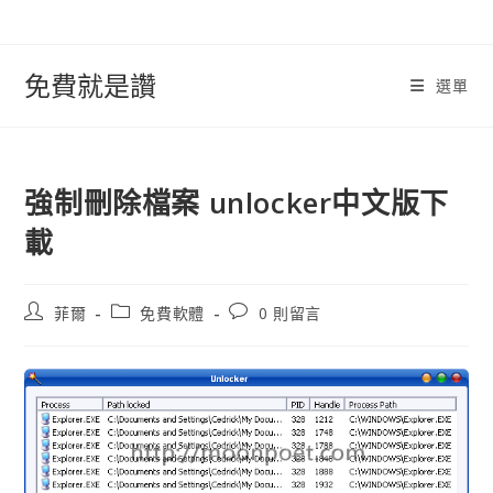
跳
轉
至
免費就是讚
選單
內
容
強制刪除檔案 unlocker中文版下
載
文
文
文
菲爾
免費軟體
0 則留言
章
章
章
作
類
評
者:
別:
論：