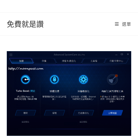
跳
轉
至
免費就是讚
選單
內
容