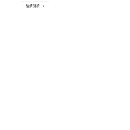
Android
繼續閱讀
7.0
Nougat
Game
–
隱
藏
版
貓
咪
收
集
遊
戲