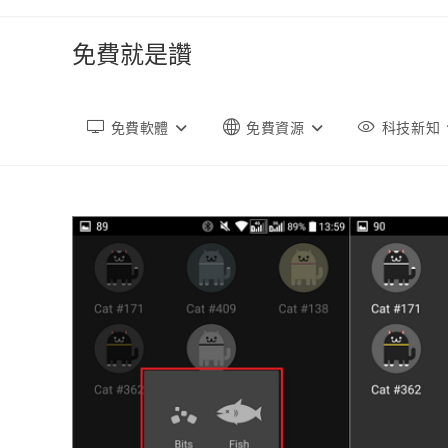
跳
轉
免費就是讚
至
內
容
免費軟體
免費資源
科技新知