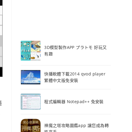
3D模型製作APP プラトモ 好玩又
有趣
快播軟體下載2014 qvod player
繁體中文版免安裝
程式編輯器 Notepad++ 免安裝
穩
是
神魔之塔攻略圖鑑app 讓您成為轉
珠高手