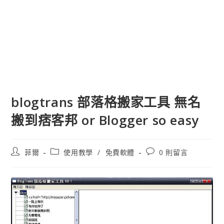
blogtrans 部落格搬家工具 無名
搬到痞客邦 or Blogger so easy
文
文
文
菲爾
使用教學
/
免費軟體
0 則留言
章
章
章
作
類
評
者:
別:
論：