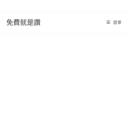
跳
轉
至
免費就是讚
選單
內
容