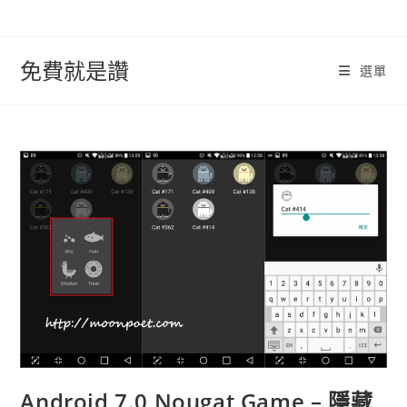
跳
轉
至
免費就是讚
選單
內
容
Android 7.0 Nougat Game – 隱藏