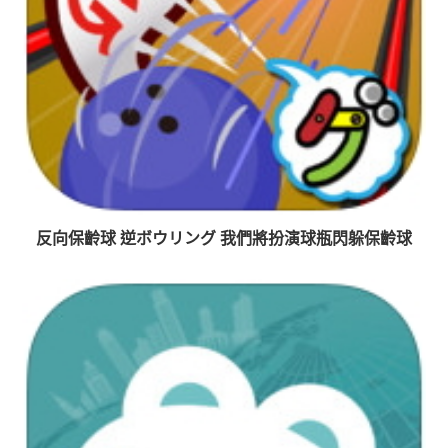
反向保齡球 逆ボウリング 我們將扮演球瓶閃躲保齡球