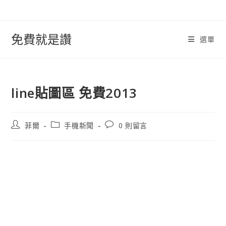
跳
轉
至
免費就是讚
選單
內
容
line貼圖區 免費2013
文
文
文
菲爾
手機新聞
0 則留言
章
章
章
作
類
評
者:
別:
論：