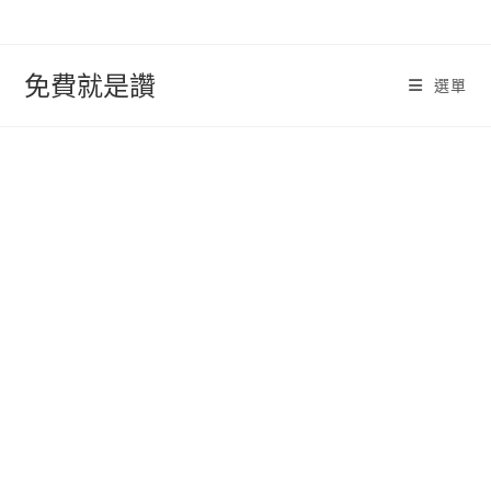
跳
轉
至
免費就是讚
選單
內
容