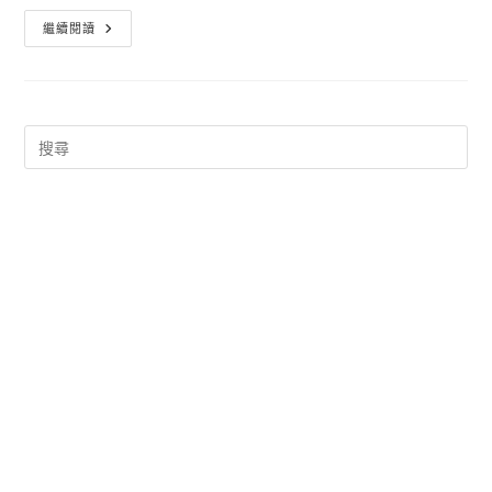
ChatGPT
繼續閱讀
AI
聊
天
機
器
人
服
務
推
出
IOS
與
Android
平
台
手
機
版，
開
啟
全
新
交
流
體
驗！