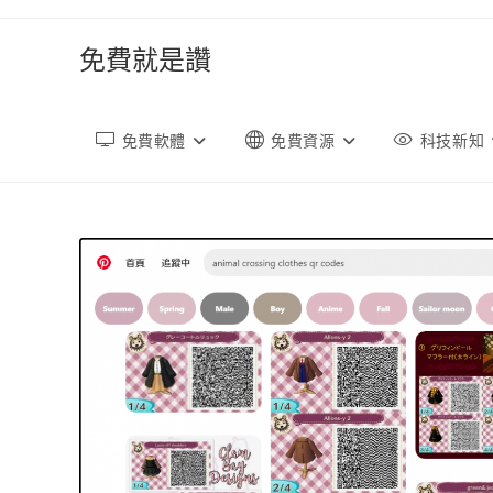
跳
轉
免費就是讚
至
內
容
免費軟體
免費資源
科技新知