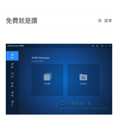
跳
轉
至
免費就是讚
選單
內
容