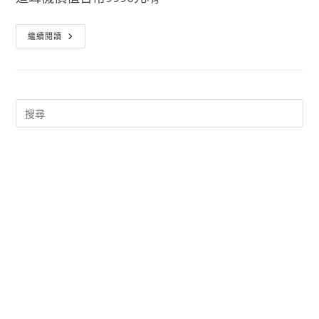
Apple
繼續閱讀
特
別
活
動
–
買
IPhone、
Macbook、
IMac
等
送
價
值
九
千
九
的
Beats
藍
芽
耳
罩
式
耳
機