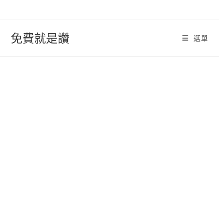
跳
轉
至
免費就是讚
選單
內
容