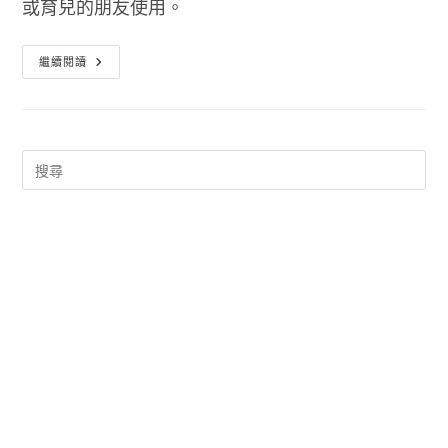
或育兒的朋友使用。
懷
繼續閱讀
孕
週
期
計
算
軟
體
強
生
嬰
兒
–
Bb
成
長
小
百
科
APP