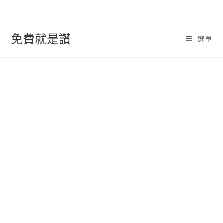
跳
轉
至
免費就是讚
選單
內
容