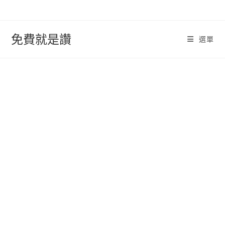
跳
轉
至
免費就是讚
選單
內
容