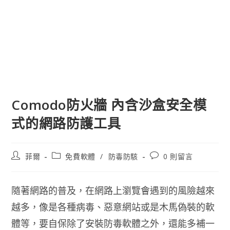
Comodo防火牆 內含沙盒安全模
式的網路防護工具
文
文
文
菲爾
免費軟體
/
防毒防駭
0 則留言
章
章
章
作
類
評
者:
別:
論：
隨著網路的普及，在網路上瀏覽會遇到的風險越來
越多，像是各種病毒、惡意網站或是木馬偽裝的軟
體等，要自保除了安裝防毒軟體之外，還能多補一