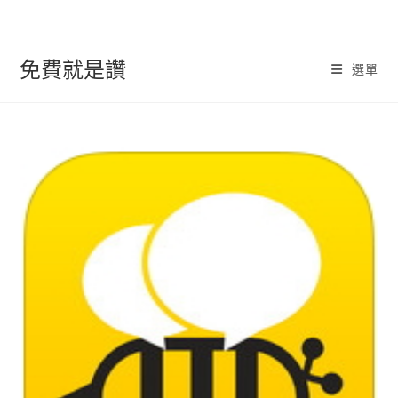
跳
轉
至
免費就是讚
選單
內
容