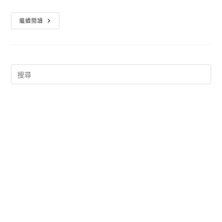
Beetalk
繼續閱讀
喜
翻
功
能
與
悄
悄
話
模
式
的
全
新
即
時
通
訊
軟
體