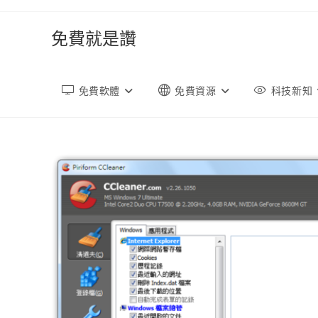
跳
轉
免費就是讚
至
內
容
免費軟體
免費資源
科技新知