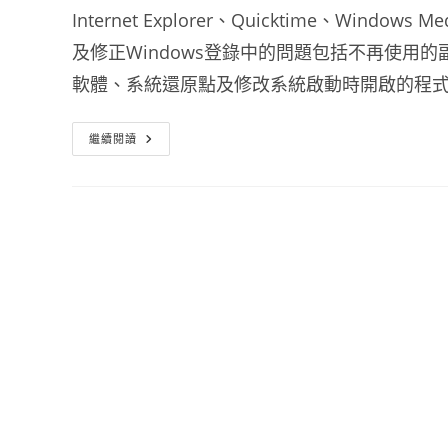
Internet Explorer、Quicktime、Win
及修正Windows登錄中的問題包括不再使用
軟體、系統還原點及修改系統啟動時開啟的程
硬
繼續閱讀
碟
清
理
工
具
CCleaner
免
安
裝