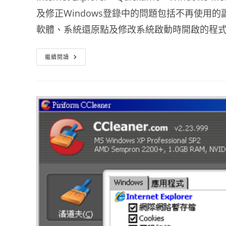
及修正Windows登錄中的問題包括不再使用
軟體、系統還原點及修改系統啟動時開啟的程
Ccleaner
繼續閱讀
中
文
版
最
新
免
安
裝
電
腦
垃
圾
清
理
工
具