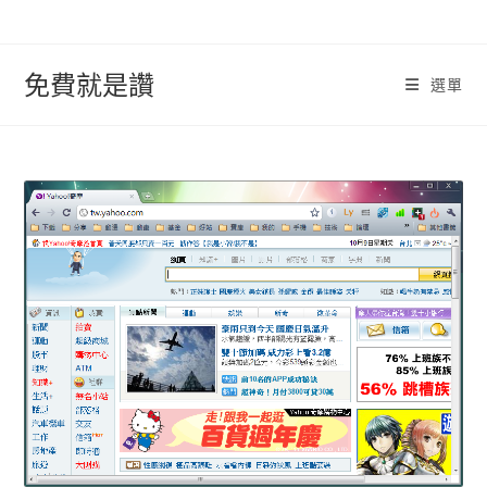
跳
轉
至
免費就是讚
選單
內
容