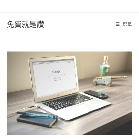
跳
轉
至
免費就是讚
選單
內
容