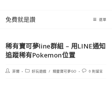
跳
轉
至
免費就是讚
選單
內
容
稀有寶可夢line群組 – 用LINE通知
追蹤稀有Pokemon位置
文
文
文
菲爾
好玩遊戲
/
精靈寶可夢GO
0 則留言
章
章
章
作
類
評
者:
別:
論：