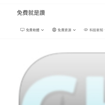
跳
轉
免費就是讚
至
內
容
免費軟體
免費資源
科技新知