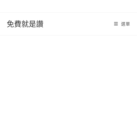
跳
轉
至
免費就是讚
選單
內
容