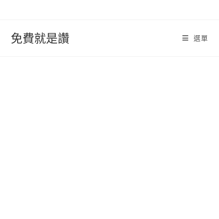
跳
轉
至
免費就是讚
選單
內
容