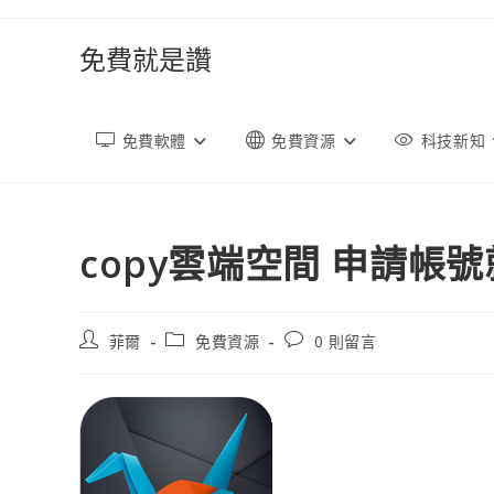
跳
轉
免費就是讚
至
內
容
免費軟體
免費資源
科技新知
copy雲端空間 申請帳號
文
文
文
菲爾
免費資源
0 則留言
章
章
章
作
類
評
者:
別:
論：