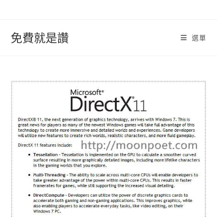
跳
轉
至
免費就是讚
選單
內
容