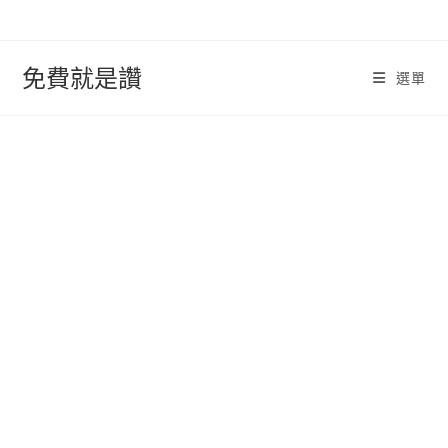
跳
轉
至
免費就是讚
選單
內
容